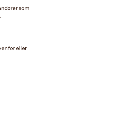
randører som
.
enfor eller