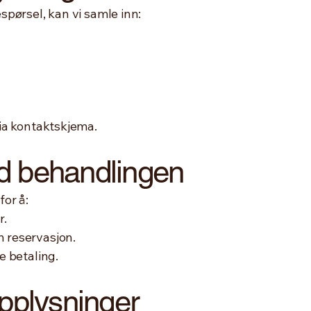
pørsel, kan vi samle inn:
ia kontaktskjema.
d behandlingen
or å:
r.
 reservasjon.
e betaling.
opplysninger