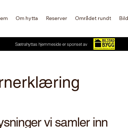
jem
Om hytta
Reserver
Området rundt
Bil
Sætrahyttas hjemmeside er sponset av
rnerklæring
ysninger vi samler inn