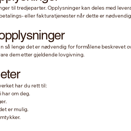
nger til tredjeparter. Opplysninger kan deles med leve
 betalings- eller fakturatjenester når dette er nødvendig
 opplysninger
n så lenge det er nødvendig for formålene beskrevet ov
vare dem etter gjeldende lovgivning.
heter
rket har du rett til:
i har om deg.
er.
det er mulig.
amtykker.