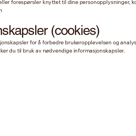
ler forespørsler knyttet til dine personopplysninger, k
m
nskapsler (cookies)
onskapsler for å forbedre brukeropplevelsen og analyse
ker du til bruk av nødvendige informasjonskapsler.
Sætraveien
4462 Hovsh
Rogaland
Org.nr: 931