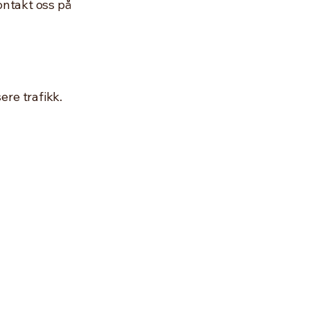
ontakt oss på
re trafikk.
 391
erad
 392 743